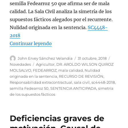
semilla Fedearroz 50 que afirma ser de mala
calidad. La Sala Civil analiza la simetría de los
supuestos fácticos alegados por el recurrente.
Nulidad originada en la sentencia.
SC4448-
2018
«Agricultor demanda la responsab
Continuar leyendo
Autor
Publicado
Categorí
John Ervey Sánchez Velandia
31 octubre, 2018
el
Etiquetas
Novedades
Agricultor
,
DR. AROLDO WILSON QUIROZ
MOLSALVO
,
FEDEARROZ
,
mala calidad
,
Nulidad
originada en la sentencia
,
RECURSO DE REVISIÓN
,
Responsabilidad extracontractual
,
sala civil
,
sc4448-2018
,
semilla Fedearroz 50
,
SENTENCIA ANTICIPADA
,
simetría
de los supuestos fácticos
Deficiencias graves de