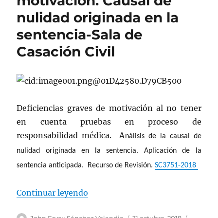
motivación. Causal de
nulidad originada en la
sentencia-Sala de
Casación Civil
Deficiencias graves de motivación al no tener
en cuenta pruebas en proceso de
responsabilidad médica. A
nálisis de la causal de
nulidad originada en la sentencia. Aplicación de la
sentencia anticipada. Recurso de Revisión.
SC3751-2018
«Deficiencias graves de motivació
Continuar leyendo
Autor
Publicado
Categorí