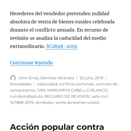
Herederos del vendedor pretenden nulidad
absoluta de venta de bienes rurales celebrada
durante el conflicto armado. En recurso de
revisión se analiza la caducidad del medio
extraordinario.
SC1898-2019
«Caducidad del recurso de revisió
Continuar leyendo
Autor
Publicado
Categorías
John Ervey Sánchez Velandia
23 julio, 2019
el
Etiquetas
Novedades
caducidad
,
conflicto armando
,
contrato de
compraventa
,
DRA. MARGARITA CABELLO BLANCO
,
nulidad absoluta
,
RECURSO DE REVISIÓN
,
sala civil
,
SC1898-2019
,
vendedor
,
venta de bienes rurales
Acción popular contra