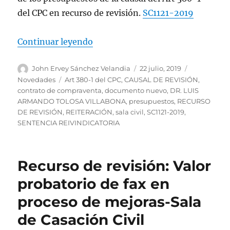
del CPC en recurso de revisión.
SC1121-2019
«Reiteración de los presupuestos d
Continuar leyendo
Autor
Publicado
Categorías
John Ervey Sánchez Velandia
22 julio, 2019
el
Etiquetas
Novedades
Art 380-1 del CPC
,
CAUSAL DE REVISIÓN
,
contrato de compraventa
,
documento nuevo
,
DR. LUIS
ARMANDO TOLOSA VILLABONA
,
presupuestos
,
RECURSO
DE REVISIÓN
,
REITERACIÓN
,
sala civil
,
SC1121-2019
,
SENTENCIA REIVINDICATORIA
Recurso de revisión: Valor
probatorio de fax en
proceso de mejoras-Sala
de Casación Civil