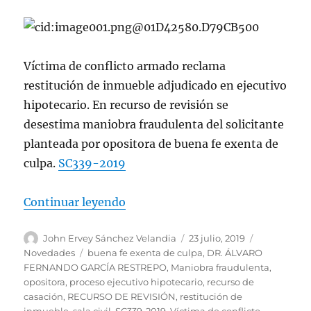
Víctima de conflicto armado reclama
restitución de inmueble adjudicado en ejecutivo
hipotecario. En recurso de revisión se
desestima maniobra fraudulenta del solicitante
planteada por opositora de buena fe exenta de
culpa.
SC339-2019
«Víctima de conflicto armado recl
Continuar leyendo
Autor
Publicado
Categorías
John Ervey Sánchez Velandia
23 julio, 2019
el
Etiquetas
Novedades
buena fe exenta de culpa
,
DR. ÁLVARO
FERNANDO GARCÍA RESTREPO
,
Maniobra fraudulenta
,
opositora
,
proceso ejecutivo hipotecario
,
recurso de
casación
,
RECURSO DE REVISIÓN
,
restitución de