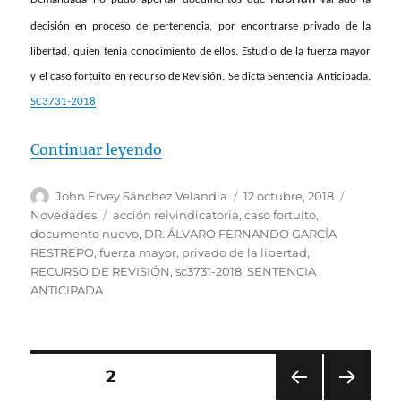
decisión en proceso de pertenencia, por encontrarse privado de la
libertad, quien tenía conocimiento de ellos. Estudio de la f
uerza mayor
y el caso fortuito en r
ecurso de Revisión.
Se dicta Sentencia Anticipada.
SC3731-2018
«Estudio de la fuerza mayor y el 
Continuar leyendo
Autor
Publicado
Categorí
John Ervey Sánchez Velandia
12 octubre, 2018
el
Etiquetas
Novedades
acción reivindicatoria
,
caso fortuito
,
documento nuevo
,
DR. ÁLVARO FERNANDO GARCÍA
RESTREPO
,
fuerza mayor
,
privado de la libertad
,
RECURSO DE REVISIÓN
,
sc3731-2018
,
SENTENCIA
ANTICIPADA
Paginación
PÁGINA
2