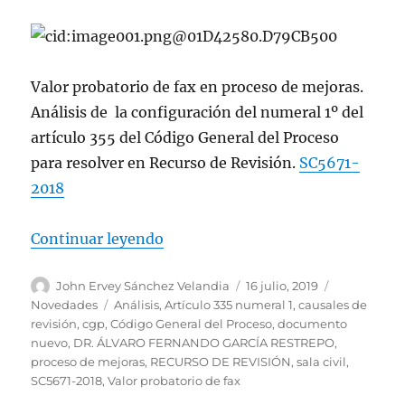
Valor probatorio de fax en proceso de mejoras.
Análisis de la configuración del numeral 1º del
artículo 355 del Código General del Proceso
para resolver en Recurso de Revisión.
SC5671-
2018
«Recurso de revisión: Valor proba
Continuar leyendo
Autor
Publicado
Categorías
John Ervey Sánchez Velandia
16 julio, 2019
el
Etiquetas
Novedades
Análisis
,
Artículo 335 numeral 1
,
causales de
revisión
,
cgp
,
Código General del Proceso
,
documento
nuevo
,
DR. ÁLVARO FERNANDO GARCÍA RESTREPO
,
proceso de mejoras
,
RECURSO DE REVISIÓN
,
sala civil
,
SC5671-2018
,
Valor probatorio de fax