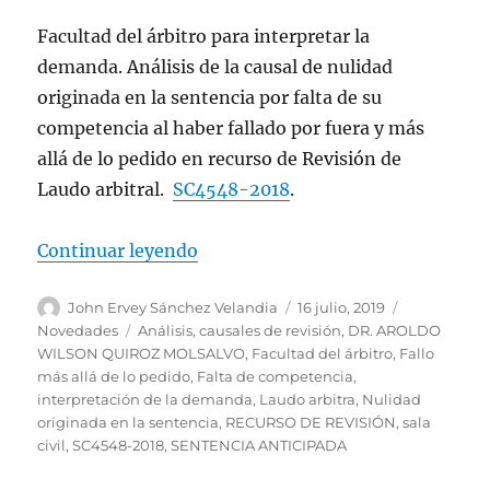
Facultad del árbitro para interpretar la
demanda. Análisis de la causal de nulidad
originada en la sentencia por falta de su
competencia al haber fallado por fuera y más
allá de lo pedido en recurso de Revisión de
Laudo arbitral.
SC4548-2018
.
«Recurso de Revisión. Nulidad ori
Continuar leyendo
Autor
Publicado
Categorías
John Ervey Sánchez Velandia
16 julio, 2019
el
Etiquetas
Novedades
Análisis
,
causales de revisión
,
DR. AROLDO
WILSON QUIROZ MOLSALVO
,
Facultad del árbitro
,
Fallo
más allá de lo pedido
,
Falta de competencia
,
interpretación de la demanda
,
Laudo arbitra
,
Nulidad
originada en la sentencia
,
RECURSO DE REVISIÓN
,
sala
civil
,
SC4548-2018
,
SENTENCIA ANTICIPADA