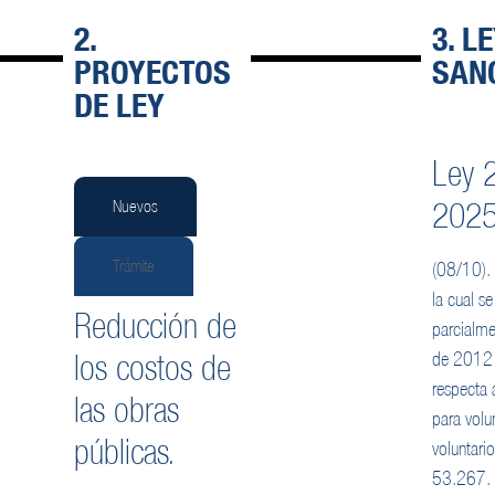
2.
3. L
PROYECTOS
SAN
DE LEY
Ley 
2025
Nuevos
Trámite
(08/10).
la cual s
Reducción de
parcialme
los costos de
de 2012 
respecta 
las obras
para volun
públicas.
voluntario
53.267.