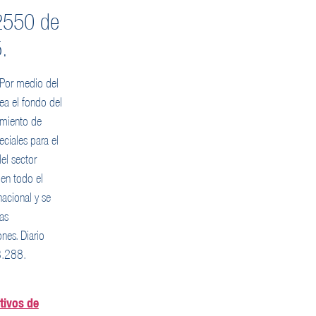
2550 de
.
 Por medio del
rea el fondo del
miento de
eciales para el
el sector
 en todo el
 nacional y se
ras
nes. Diario
3.288.
tivos de