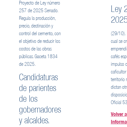
Proyecto de Ley número
Ley 
257 de 2025 Senado.
2025
Regula la producción,
precio, destinación y
control del cemento, con
(29/10).
el objetivo de reducir los
cual se c
costos de las obras
emprendi
públicas. Gaceta 1834
cafés esp
de 2025.
impulso d
caficultor
Candidaturas
territorio
de parientes
dictan ot
disposicio
de los
Oficial 5
gobernadores
Volver a
y alcaldes.
Informa