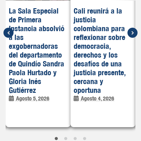
La Sala Especial
Cali reunirá a la
de Primera
justicia
n
Instancia absolvió
colombiana para
a las
reflexionar sobre
l
exgobernadoras
democracia,
del departamento
derechos y los
de Quindío Sandra
desafíos de una
Paola Hurtado y
justicia presente,
Gloria Inés
cercana y
Gutiérrez
oportuna
Agosto 5, 2026
Agosto 4, 2026