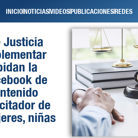
INICIO
NOTICIAS
VIDEOS
PUBLICACIONES
REDES
 Justicia
plementar
idan la
cebook de
ntenido
citador de
eres, niñas