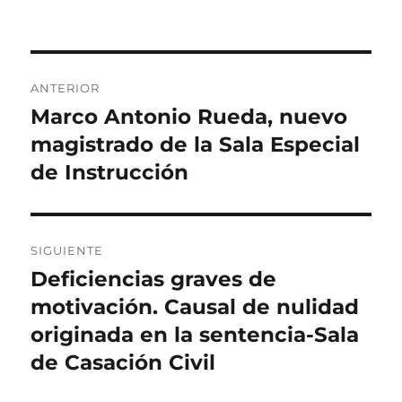
Navegación
ANTERIOR
de
Marco Antonio Rueda, nuevo
Entrada
anterior:
magistrado de la Sala Especial
entradas
de Instrucción
SIGUIENTE
Deficiencias graves de
Entrada
siguiente:
motivación. Causal de nulidad
originada en la sentencia-Sala
de Casación Civil