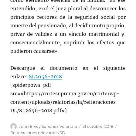
como elemento esencial de la familia. En ese
entendido, erró el juez plural al desconocer los
principios rectores de la seguridad social por
muerte del pensionado, al decidir motu proprio,
privar de validez a un vínculo matrimonial y,
consecuencialmente, suprimir los efectos que
pudieron causarse».
Descargue el documento en el siguiente
enlace:
SL2656-2018
[spiderpowa-pdf
src=»https://cortesuprema.gov.co/corte/wp-
content/uploads/relatorias/la/reiteraciones
DL/SL2656-2018.pdf»]
Autor
Publicado
Categorí
John Ervey Sánchez Velandia
31 octubre, 2018
el
Reiteraciones relevantes SD