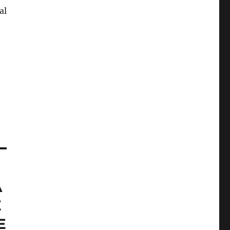
al
A
E
E