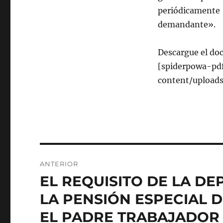
periódicament
demandante».
Descargue el do
[spiderpowa-pdf
content/uploads
Navegación
ANTERIOR
de
EL REQUISITO DE LA D
Entrada
anterior:
entradas
LA PENSIÓN ESPECIAL 
EL PADRE TRABAJADOR