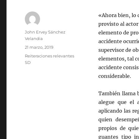
«Ahora bien, lo 
provisto al actor
Autor
John Ervey Sánchez
elemento de pro
Velandia
accidente ocurr
Publicado
21 marzo, 2019
supervisor de obr
el
Categorías
Reiteraciones relevantes
elementos, tal c
SD
accidente consist
considerable.
También llama ba
alegue que el 
aplicando las re
quien desempeñ
propios de quie
guantes tipo i