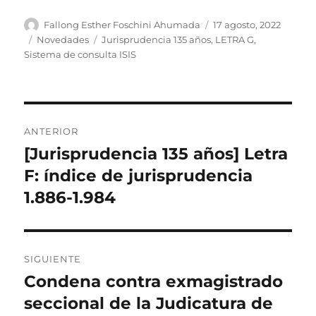
Autor
Publicado
Fallong Esther Foschini Ahumada
17 agosto, 2022
el
Categorías
Etiquetas
Novedades
Jurisprudencia 135 años
,
LETRA G
,
Sistema de consulta ISIS
Navegación
ANTERIOR
de
[Jurisprudencia 135 años] Letra
Entrada
anterior:
F: índice de jurisprudencia
entradas
1.886-1.984
SIGUIENTE
Condena contra exmagistrado
Entrada
siguiente:
seccional de la Judicatura de