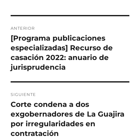
el
Navegación
ANTERIOR
de
[Programa publicaciones
Entrada
anterior:
especializadas] Recurso de
entradas
casación 2022: anuario de
jurisprudencia
SIGUIENTE
Corte condena a dos
Entrada
siguiente:
exgobernadores de La Guajira
por irregularidades en
contratación