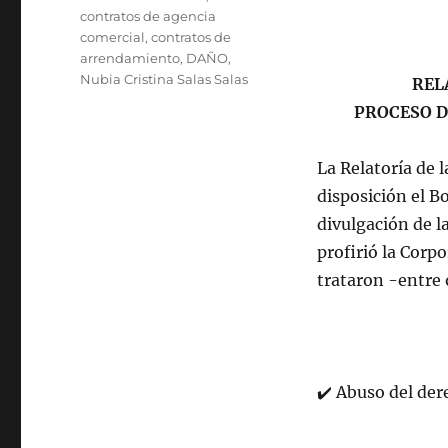
contratos de agencia
comercial
,
contratos de
arrendamiento
,
DAÑO
,
Nubia Cristina Salas Salas
REL
PROCESO D
La Relatoría de l
disposición el B
divulgación de l
profirió la Corp
trataron -entre 
✔
️ Abuso del de