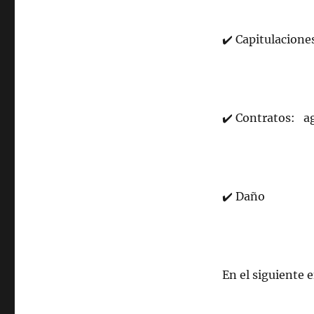
✔
️ Capitulacion
✔
️
Contratos: ag
✔
️
Daño
En el siguiente