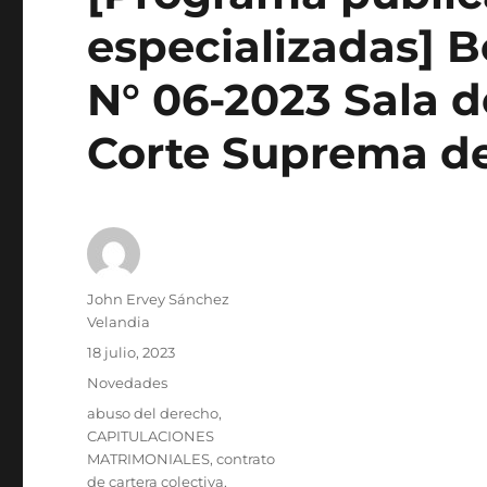
especializadas] B
N° 06-2023 Sala d
Corte Suprema de
Autor
John Ervey Sánchez
Velandia
Publicado
18 julio, 2023
el
Categorías
Novedades
Etiquetas
abuso del derecho
,
CAPITULACIONES
MATRIMONIALES
,
contrato
de cartera colectiva
,