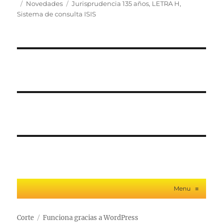
el
Categorías
Etiquetas
Novedades
Jurisprudencia 135 años
,
LETRA H
,
Sistema de consulta ISIS
Menu
≡
Corte
Funciona gracias a WordPress