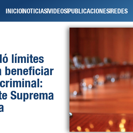
INICIO
NOTICIAS
VIDEOS
PUBLICACIONES
REDES
ó límites
a beneficiar
criminal:
rte Suprema
a