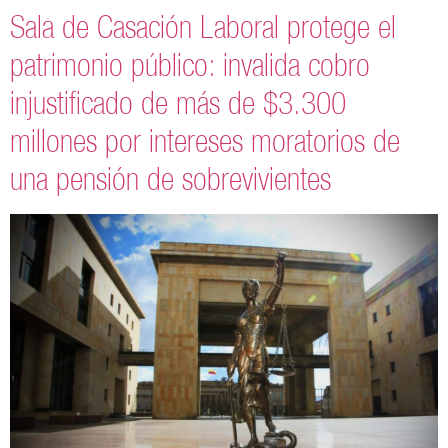
Sala de Casación Laboral protege el
patrimonio público: invalida cobro
injustificado de más de $3.300
millones por intereses moratorios de
una pensión de sobrevivientes