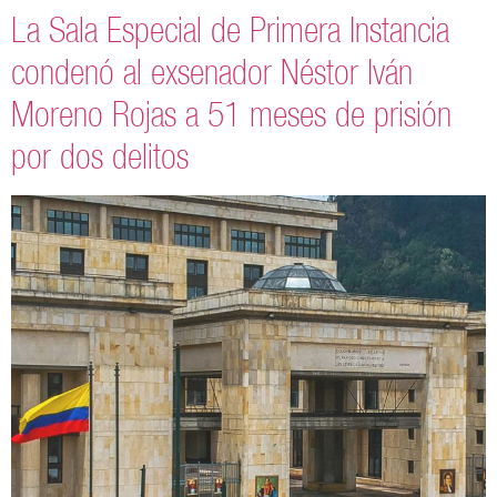
La Sala Especial de Primera Instancia
condenó al exsenador Néstor Iván
Moreno Rojas a 51 meses de prisión
por dos delitos