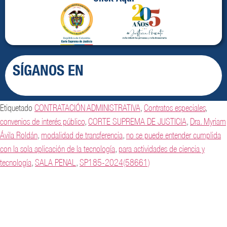
SÍGANOS EN
Etiquetado
CONTRATACIÓN ADMINISTRATIVA
,
Contratos especiales
,
convenios de interés público
,
CORTE SUPREMA DE JUSTICIA
,
Dra. Myriam
Ávila Roldán
,
modalidad de transferencia
,
no se puede entender cumplida
con la sola aplicación de la tecnología
,
para actividades de ciencia y
tecnología
,
SALA PENAL
,
SP185-2024(58661)