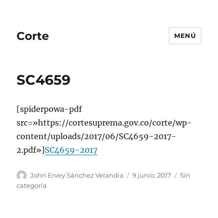
Corte
MENÚ
SC4659
[spiderpowa-pdf
src=»https://cortesuprema.gov.co/corte/wp-
content/uploads/2017/06/SC4659-2017-
2.pdf»]
SC4659-2017
Autor
Publicado
Categorías
John Ervey Sánchez Velandia
9 junio, 2017
Sin
el
categoría