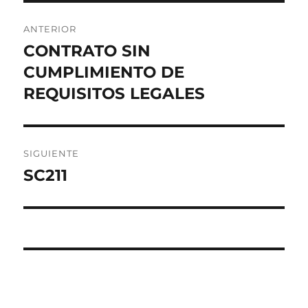
Navegación
ANTERIOR
de
CONTRATO SIN
Entrada
anterior:
CUMPLIMIENTO DE
entradas
REQUISITOS LEGALES
SIGUIENTE
SC211
Entrada
siguiente: