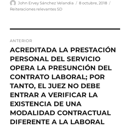
Autor
Publicado
Categorí
John Ervey Sánchez Velandia
8 octubre, 2018
el
Reiteraciones relevantes SD
Navegación
ANTERIOR
de
ACREDITADA LA PRESTACIÓN
Entrada
anterior:
PERSONAL DEL SERVICIO
entradas
OPERA LA PRESUNCIÓN DEL
CONTRATO LABORAL; POR
TANTO, EL JUEZ NO DEBE
ENTRAR A VERIFICAR LA
EXISTENCIA DE UNA
MODALIDAD CONTRACTUAL
DIFERENTE A LA LABORAL