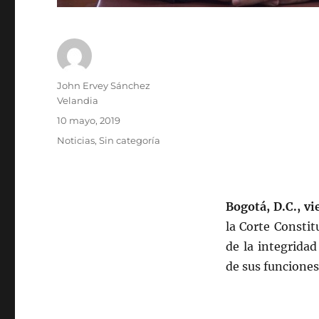
Autor
John Ervey Sánchez
Velandia
Publicado
10 mayo, 2019
el
Categorías
Noticias
,
Sin categoría
Bogotá, D.C., v
la Corte Constit
de la integridad
de sus funciones