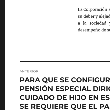
La Corporación a
su deber y aleja
a la sociedad 
desempeño de su
Navegación
ANTERIOR
de
PARA QUE SE CONFIGUR
Entrada
anterior:
entradas
PENSIÓN ESPECIAL DIRI
CUIDADO DE HIJO EN E
SE REQUIERE QUE EL P