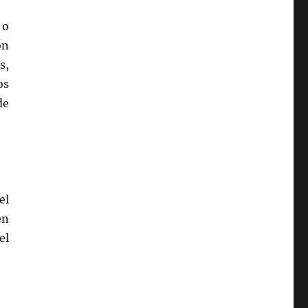
 o
ón
s,
os
de
el
en
el