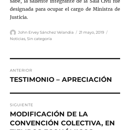
sabe, la saliente integrante de la Sala Civil fue
designada para ocupar el cargo de Ministra de
Justicia.
Autor
Publicado
Categorías
John Ervey Sánchez Velandia
21 mayo, 2019
el
Noticias
,
Sin categoría
Navegación
ANTERIOR
de
TESTIMONIO – APRECIACIÓN
Entrada
anterior:
entradas
SIGUIENTE
MODIFICACIÓN DE LA
Entrada
siguiente:
CONVENCIÓN COLECTIVA, EN