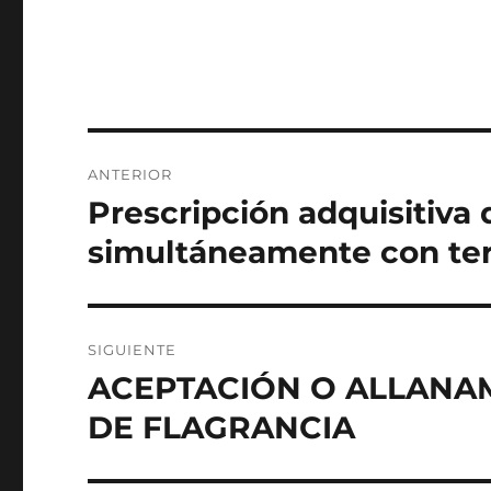
Navegación
ANTERIOR
de
Prescripción adquisitiva
Entrada
anterior:
entradas
simultáneamente con terc
SIGUIENTE
ACEPTACIÓN O ALLANA
Entrada
siguiente:
DE FLAGRANCIA