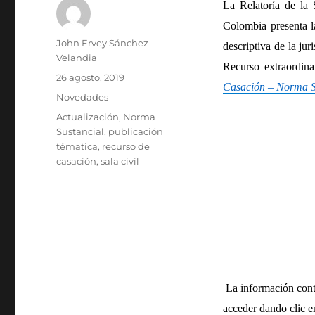
La Relatoría de la 
Colombia presenta 
Autor
John Ervey Sánchez
descriptiva de la jur
Velandia
Recurso extraordina
Publicado
26 agosto, 2019
Casación – Norma S
el
Categorías
Novedades
Etiquetas
Actualización
,
Norma
Sustancial
,
publicación
tématica
,
recurso de
casación
,
sala civil
La información conti
acceder dando clic e