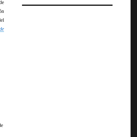
de
ón
del
de
de