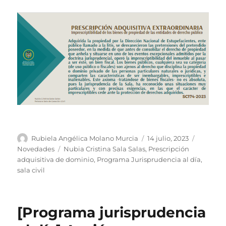
Autor
Publicado
Categorí
Rubiela Angélica Molano Murcia
14 julio, 2023
el
Etiquetas
Novedades
Nubia Cristina Sala Salas
,
Prescripción
adquisitiva de dominio
,
Programa Jurisprudencia al día
,
sala civil
[Programa jurisprudencia