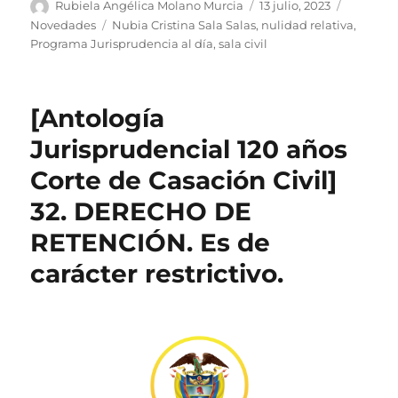
Autor
Publicado
Categorí
Rubiela Angélica Molano Murcia
13 julio, 2023
el
Etiquetas
Novedades
Nubia Cristina Sala Salas
,
nulidad relativa
,
Programa Jurisprudencia al día
,
sala civil
[Antología
Jurisprudencial 120 años
Corte de Casación Civil]
32. DERECHO DE
RETENCIÓN. Es de
carácter restrictivo.