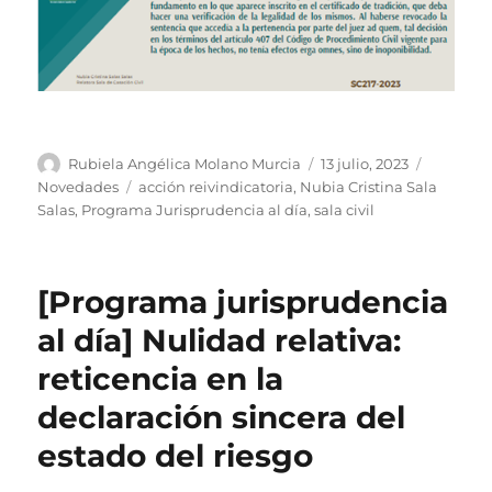
Autor
Publicado
Categorí
Rubiela Angélica Molano Murcia
13 julio, 2023
el
Etiquetas
Novedades
acción reivindicatoria
,
Nubia Cristina Sala
Salas
,
Programa Jurisprudencia al día
,
sala civil
[Programa jurisprudencia
al día] Nulidad relativa:
reticencia en la
declaración sincera del
estado del riesgo