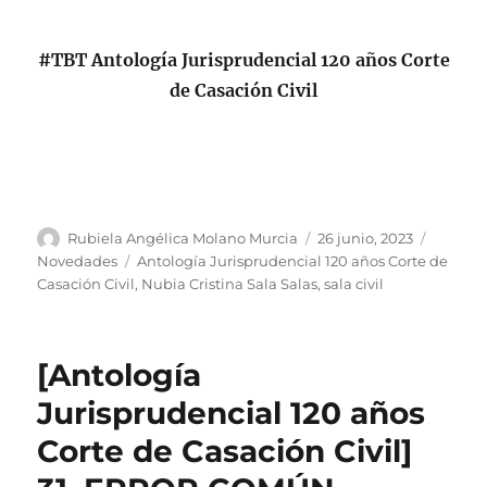
#TBT Antología Jurisprudencial 120 años Corte
de Casación Civil
Autor
Publicado
Categor
Rubiela Angélica Molano Murcia
26 junio, 2023
el
Etiquetas
Novedades
Antología Jurisprudencial 120 años Corte de
Casación Civil
,
Nubia Cristina Sala Salas
,
sala civil
[Antología
Jurisprudencial 120 años
Corte de Casación Civil]