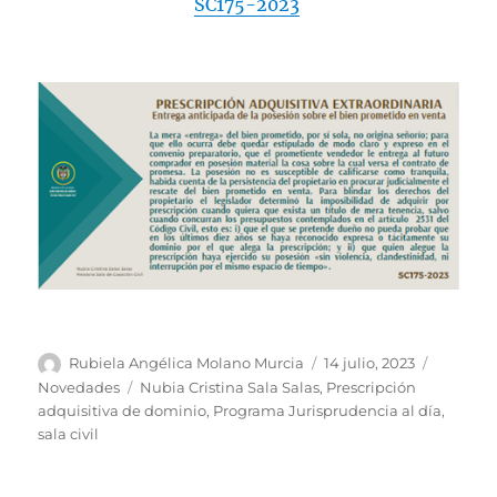
SC175-2023
Autor
Publicado
Categorí
Rubiela Angélica Molano Murcia
14 julio, 2023
el
Etiquetas
Novedades
Nubia Cristina Sala Salas
,
Prescripción
adquisitiva de dominio
,
Programa Jurisprudencia al día
,
sala civil