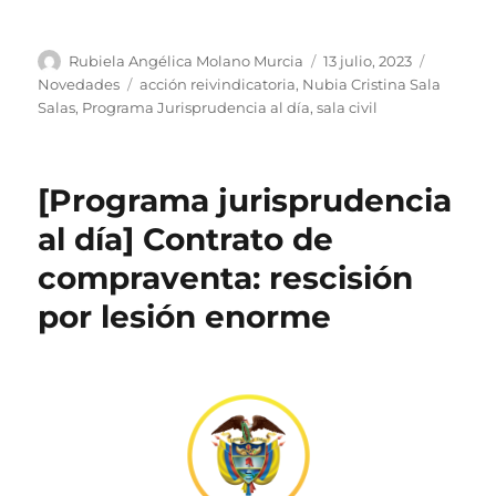
Autor
Publicado
Categorí
Rubiela Angélica Molano Murcia
13 julio, 2023
el
Etiquetas
Novedades
acción reivindicatoria
,
Nubia Cristina Sala
Salas
,
Programa Jurisprudencia al día
,
sala civil
[Programa jurisprudencia
al día] Contrato de
compraventa: rescisión
por lesión enorme