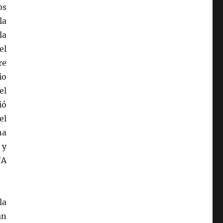
os
la
la
el
re
io
el
ió
el
na
 y
ÑA
la
an