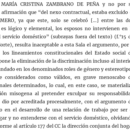
or MARÍA CRISTINA ZAMBRANO DE PEÑA y no por 
 afirmación que “del nexo contractual, estaba excluido 
ERO, ya que este, solo se celebró […] entre las d
l es lógico y elemental, los esposos no intervienen en 
 servicio doméstico” (subrayas fuera del texto) (f.°15 
orte), resulta inaceptable a esta Sala el argumento, por 
 los lineamientos constitucionales del Estado social 
one la eliminación de la discriminación incluso al interi
fundado en los denominados roles de género y estereotip
te considerados como válidos, en grave menoscabo 
nales determinados, lo cual, en este caso, se materiali
ión misogena al pretender exculpar su responsabilid
e dio por acreditada procesalmente, con el argumento 
o en el desarrollo de una relación de trabajo por ser 
ogar y no entenderse con el servicio doméstico, olvidan
orme al artículo 177 del CC la dirección conjunta del hog