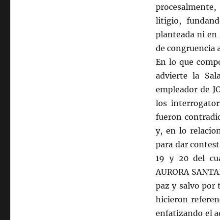
procesalmente, 
litigio, funda
planteada ni en
de congruencia a
En lo que compo
advierte la Sal
empleador de J
los interrogato
fueron contradi
y, en lo relaci
para dar contest
19 y 20 del cu
AURORA SANTANA
paz y salvo por 
hicieron refere
enfatizando el 