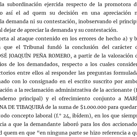
la subordinación ejercida respecto de la promotora d
ndo así el ad quem su decisión en una apreciación 
 la demanda ni su contestación, inobservando el princip
l dejar de apreciar la demanda y su contestación.
rta al ataque contenido en los errores de hecho a) y b
a que el Tribunal fundó la conclusión del carácter 
OSÉ JOAQUÍN PEÑA ROMERO, a partir de la valoración 
rios de los demandados, respecto a los cuales conside
ctorios entre ellos al responder las preguntas formulad
onado con lo consignado en el escrito suscrito por amb
ación a la reclamación administrativa de la accionante (f
aderno principal) y el ofrecimiento conjunto a MAR
 DE TIBAQUIRÁ de la suma de $1.000.000 para quedar
todo concepto laboral (f.° 24, ibídem), en los que siemp
ncia a que la demandante laboró para los dos accionado
ad quem en que “en ninguna parte se hizo referencia a q