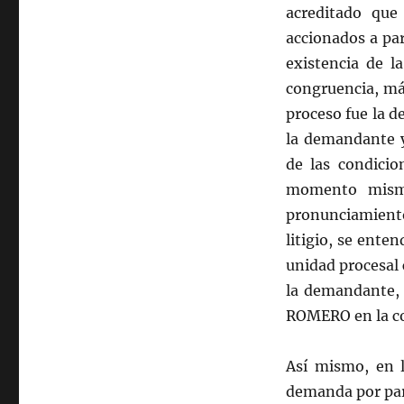
acreditado que
accionados a par
existencia de l
congruencia, máx
proceso fue la d
la demandante y
de las condicio
momento mismo
pronunciamient
litigio, se enten
unidad procesal 
la demandante, 
ROMERO en la co
Así mismo, en l
demanda por par