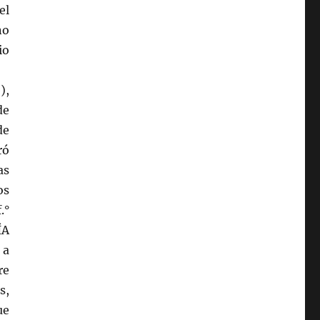
el
no
io
),
de
de
ró
as
os
.°
ÍA
 a
re
s,
ue