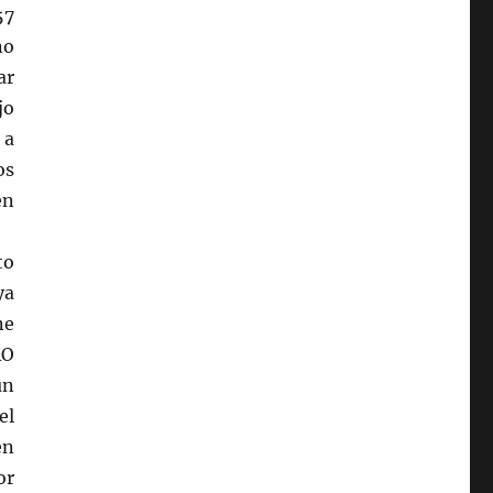
57
no
ar
jo
 a
os
en
to
ya
ne
RO
un
el
en
or