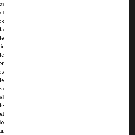
su
el
os
la
de
ir
de
or
os
de
za
ad
de
el
do
ar