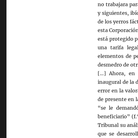
no trabajara pa
y siguientes, ib
de los yerros fá
esta Corporación 
está protegido p
una tarifa leg
elementos de pe
desmedro de otro
[…] Ahora, en 
inaugural de la 
error en la valo
de presente en 
“se le demand
beneficiario” (f.
Tribunal su aná
que se desarrol