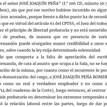
ra el señor JOSÉ JOAQUÍN PEÑA” (f.° 106 CD, minuto 16:
ídem), sin que por ese motivo hubiese incurrido en algu
cticos acusados, porque frente a dicho punto ha de record
que en virtud del artículo 61 del CPTSS, el Juez del traba
or el principio de libertad probatoria y no está sometido
al de pruebas, de manera que en presencia de vari
rsuasión puede otorgarles mayor credibilidad a unos 
s, salvo cuando la ley exija determinada solemnidad.
lo que comporta a la falta de apreciación del escri
demanda, de cara al asunto que ocupa a la Sala, no se ha
ración de la misma, por cuanto como el recurrente lo po
la demostración del cargo, a JOSÉ JOAQUÍN PEÑA ROME
ó como un real y verdadero empleador y no como 
°14 del cuaderno de la Corte), luego entonces, al centrar 
lisis probatorio en determinar los extremos temporales 
ló la relación laboral entre las partes, luego de dar p