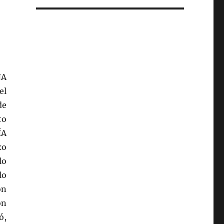
ÑA
el
de
to
ÍA
xo
lo
lo
ón
ón
ó,