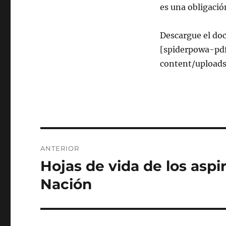
es una obligació
Descargue el do
[spiderpowa-pdf
content/uploads
Navegación
ANTERIOR
de
Hojas de vida de los aspir
Entrada
anterior:
entradas
Nación