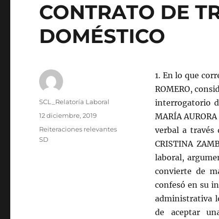
CONTRATO DE TR
DOMÉSTICO
1. En lo que co
ROMERO, conside
Autor
SCL_Relatoría Laboral
interrogatorio 
Publicado
12 diciembre, 2019
MARÍA AURORA S
el
Categorías
Reiteraciones relevantes
verbal a través
SD
CRISTINA ZAMB
laboral, argumen
convierte de m
confesó en su i
administrativa l
de aceptar un