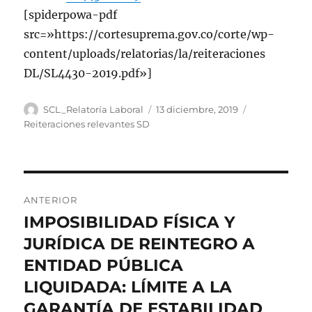
[spiderpowa-pdf
src=»https://cortesuprema.gov.co/corte/wp-
content/uploads/relatorias/la/reiteraciones
DL/SL4430-2019.pdf»]
Autor
Publicado
Categorías
SCL_Relatoría Laboral
13 diciembre, 2019
el
Reiteraciones relevantes SD
Navegación
ANTERIOR
de
IMPOSIBILIDAD FÍSICA Y
Entrada
anterior:
JURÍDICA DE REINTEGRO A
entradas
ENTIDAD PÚBLICA
LIQUIDADA: LÍMITE A LA
GARANTÍA DE ESTABILIDAD