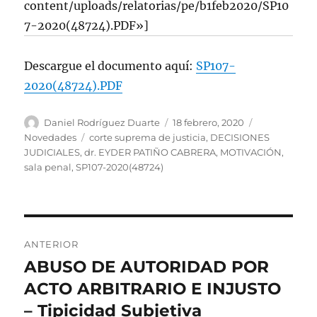
content/uploads/relatorias/pe/b1feb2020/SP10
7-2020(48724).PDF»]
Descargue el documento aquí:
SP107-
2020(48724).PDF
Autor
Publicado
Categorías
Daniel Rodríguez Duarte
18 febrero, 2020
el
Etiquetas
Novedades
corte suprema de justicia
,
DECISIONES
JUDICIALES
,
dr. EYDER PATIÑO CABRERA
,
MOTIVACIÓN
,
sala penal
,
SP107-2020(48724)
Navegación
ANTERIOR
de
ABUSO DE AUTORIDAD POR
Entrada
anterior:
ACTO ARBITRARIO E INJUSTO
entradas
– Tipicidad Subjetiva