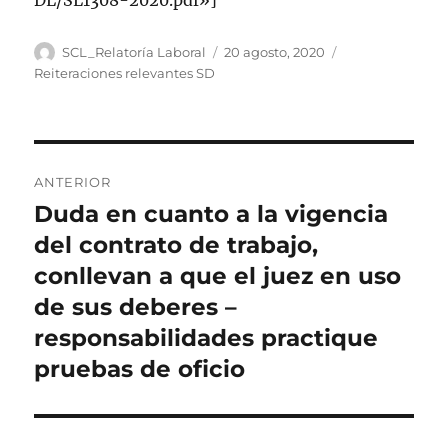
DL/SL1308-2020.pdf»]
Autor
Publicado
Categorías
SCL_Relatoría Laboral
20 agosto, 2020
el
Reiteraciones relevantes SD
Navegación
ANTERIOR
de
Duda en cuanto a la vigencia
Entrada
anterior:
del contrato de trabajo,
entradas
conllevan a que el juez en uso
de sus deberes –
responsabilidades practique
pruebas de oficio