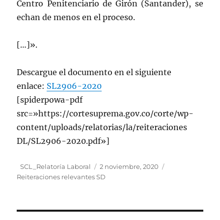
Centro Penitenciario de Girón (Santander), se
echan de menos en el proceso.
[…]».
Descargue el documento en el siguiente
enlace:
SL2906-2020
[spiderpowa-pdf
src=»https://cortesuprema.gov.co/corte/wp-
content/uploads/relatorias/la/reiteraciones
DL/SL2906-2020.pdf»]
Autor
Publicado
Categorías
SCL_Relatoría Laboral
2 noviembre, 2020
el
Reiteraciones relevantes SD