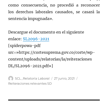
como consecuencia, no procedió a reconocer
los derechos laborales causados, se casará la
sentencia impugnada».
Descargue el documento en el siguiente
enlace:
SL2096-2021
[spiderpowa-pdf
src=»https://cortesuprema.gov.co/corte/wp-
content/uploads/relatorias/la/reiteraciones
DL/SL2096-2021.pdf»]
Autor
Publicado
Categorías
SCL_Relatoría Laboral
27 junio, 2021
el
Reiteraciones relevantes SD
Navegación