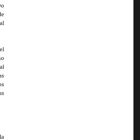
yo
de
al
el
no
al
as
os
us
la