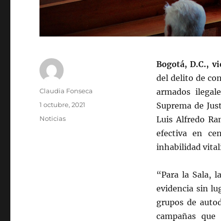
Bogotá, D.C., v
del delito de co
Autor
Claudia Fonseca
armados ilegal
Publicado
1 octubre, 2021
Suprema de Just
el
Categorías
Noticias
Luis Alfredo Ra
efectiva en ce
inhabilidad vital
“Para la Sala, 
evidencia sin l
grupos de autod
campañas que a