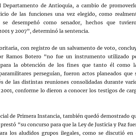
l Departamento de Antioquia, a cambio de promoverl
cicio de las funciones una vez elegido, como realmen
o se desempeñó como senador, hechos que tuvier
2001 y 2007”, determinó la sentencia.
oritaria, con registro de un salvamento de voto, conclu
or Ramos Botero “no fue un instrumento utilizado p
 para la obtención de los fines que tanto él como l
paramilitares perseguían, fueron actos planeados que 
és de las distintas reuniones consolidadas durante vari
 2001, conforme lo dieron a conocer los testigos de car
pecial de Primera Instancia, también quedó demostrado q
 prestó “su concurso para que la Ley de Justicia y Paz fue
ra los aludidos grupos ilegales, como se discutió en 