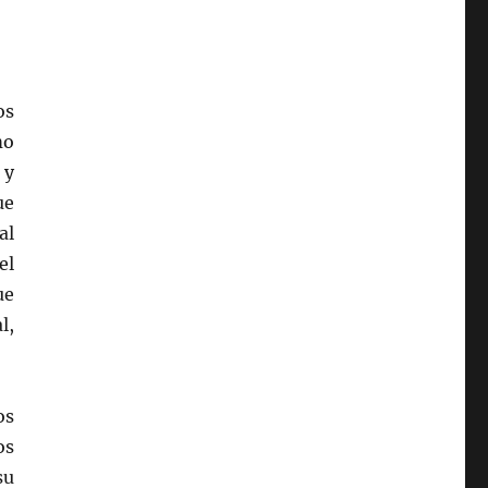
os
mo
 y
ue
al
el
ue
l,
os
os
su