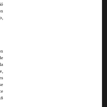
ió
on
o,
ón
de
la
e,
es
se
te
18