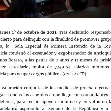
iernes 1º de octubre de 2021.
Tras declararlo responsab
ncierto para delinquir con la finalidad de promover grup
es, la Sala Especial de Primera Instancia de la Cor
icia condenó al exsenador y exgobernador de Antioqui
mos Botero, a las penas de 7 años y 11 meses de prisi
ntro carcelario, multa de 7749,65 salarios mínimos
icia para ocupar cargos públicos (art. 122 CP).
la valoración conjunta de los medios de prueba efectua
ugar a dudas los acuerdos a que llegó con comandantes 
efensa, para recibir apoyo económico y en votos en l
delantó aspirando al Senado de la República y a 