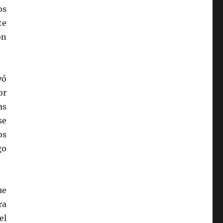
os
te
on
yó
or
as
se
os
go
ue
ra
el