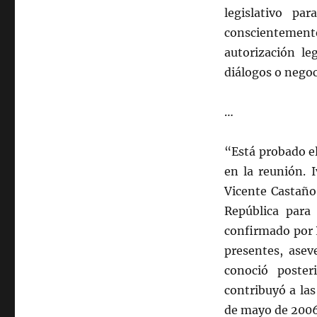
legislativo pa
conscientemen
autorización le
diálogos o negoc
…
“Está probado e
en la reunión. 
Vicente Castaño
República para 
confirmado por P
presentes, asev
conoció poster
contribuyó a las
de mayo de 2006