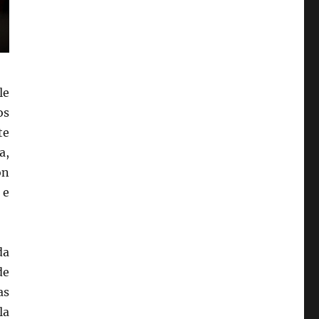
le
os
te
a,
ón
 e
da
de
as
la