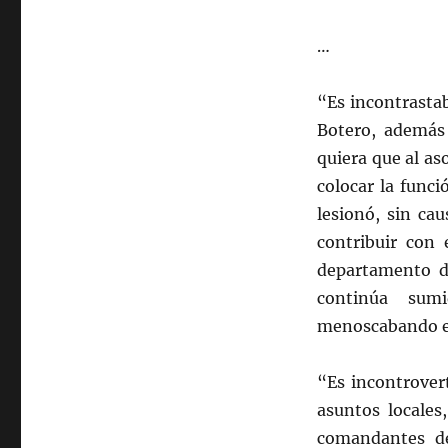
…
“Es incontrasta
Botero, además 
quiera que al as
colocar la funci
lesionó, sin cau
contribuir con 
departamento de
continúa sumi
menoscabando el
“Es incontrover
asuntos locales
comandantes de