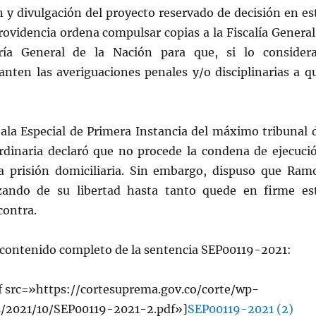
ón y divulgación del proyecto reservado de decisión en es
rovidencia ordena compulsar copias a la Fiscalía General
ría General de la Nación para que, si lo consider
anten las averiguaciones penales y/o disciplinarias a q
Sala Especial de Primera Instancia del máximo tribunal 
 ordinaria declaró que no procede la condena de ejecuci
la prisión domiciliaria. Sin embargo, dispuso que Ram
zando de su libertad hasta tanto quede en firme es
contra.
l contenido completo de la sentencia SEP00119-2021:
 src=»https://cortesuprema.gov.co/corte/wp-
s/2021/10/SEP00119-2021-2.pdf»]
SEP00119-2021 (2)