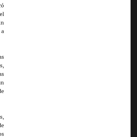
ró
el
in
 a
as
s,
as
un
de
s,
de
os