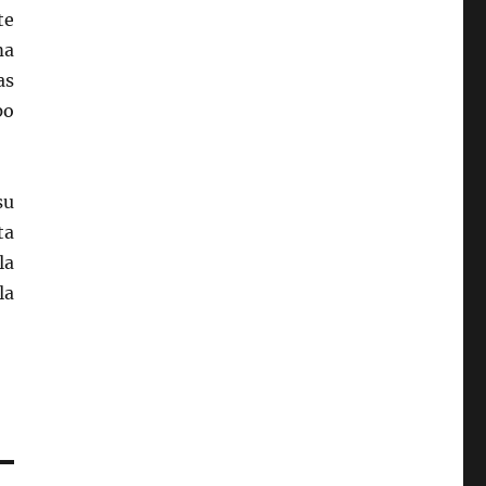
te
ma
as
po
su
ta
la
la