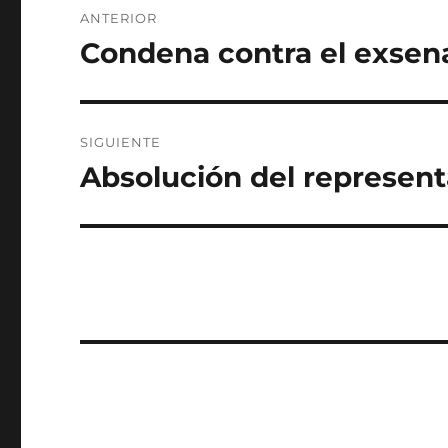
ANTERIOR
de
Condena contra el exsen
Entrada
anterior:
entradas
SIGUIENTE
Absolución del represent
Entrada
siguiente: