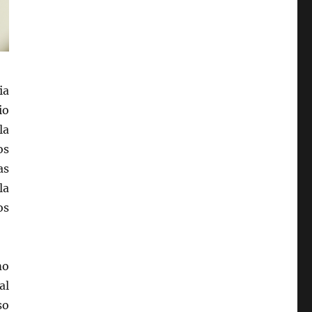
ia
io
la
os
as
la
os
mo
al
so