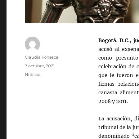
Bogotá, D.C., j
acusó al exsena
Autor
Claudia Fonseca
como presunto 
Publicado
7 octubre, 2021
celebración de 
el
Categorías
Noticias
que le fueron 
firmas relacio
canasta aliment
2008 y 2011.
La acusación, d
tribunal de la ju
denominado “car