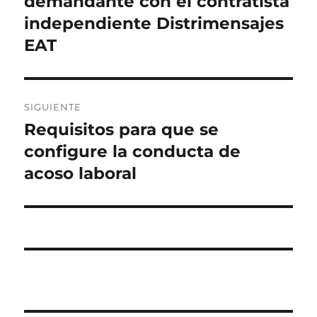
demandante con el contratista
independiente Distrimensajes
EAT
SIGUIENTE
Requisitos para que se
Entrada
siguiente:
configure la conducta de
acoso laboral