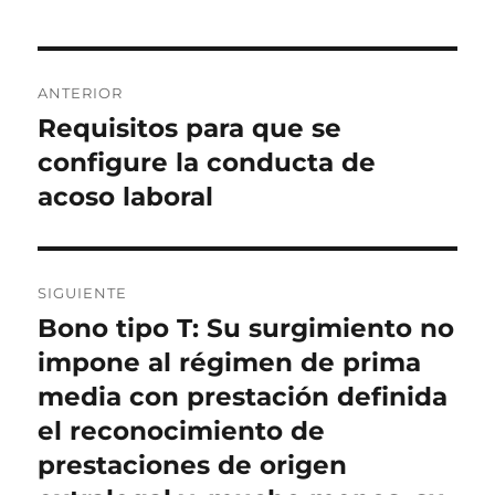
Navegación
ANTERIOR
de
Requisitos para que se
Entrada
anterior:
configure la conducta de
entradas
acoso laboral
SIGUIENTE
Bono tipo T: Su surgimiento no
Entrada
siguiente:
impone al régimen de prima
media con prestación definida
el reconocimiento de
prestaciones de origen