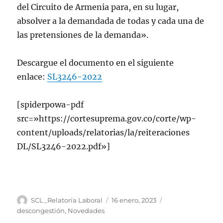
del Circuito de Armenia para, en su lugar,
absolver a la demandada de todas y cada una de
las pretensiones de la demanda».
Descargue el documento en el siguiente
enlace:
SL3246-2022
[spiderpowa-pdf
src=»https://cortesuprema.gov.co/corte/wp-
content/uploads/relatorias/la/reiteraciones
DL/SL3246-2022.pdf»]
Autor
Publicado
Categorías
SCL_Relatoría Laboral
16 enero, 2023
el
descongestión
,
Novedades