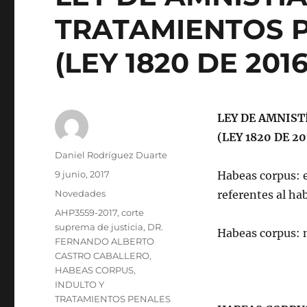
TRATAMIENTOS P
(LEY 1820 DE 2016
LEY DE AMNIST
(LEY 1820 DE 20
Autor
Daniel Rodríguez Duarte
Publicado
9 junio, 2017
Habeas corpus: e
el
Categorías
Novedades
referentes al ha
Etiquetas
AHP3559-2017
,
corte
suprema de justicia
,
DR.
Habeas corpus: n
FERNANDO ALBERTO
CASTRO CABALLERO
,
HABEAS CORPUS
,
INDULTO Y
TRATAMIENTOS PENALES