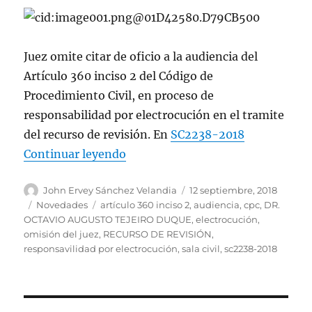
Juez omite citar de oficio a la audiencia del
Artículo 360 inciso 2 del Código de
Procedimiento Civil, en proceso de
responsabilidad por electrocución en el tramite
del recurso de revisión. En
SC2238-2018
«Omisión del Juez de citar de ofici
Continuar leyendo
Autor
Publicado
John Ervey Sánchez Velandia
12 septiembre, 2018
el
Categorías
Etiquetas
Novedades
artículo 360 inciso 2
,
audiencia
,
cpc
,
DR.
OCTAVIO AUGUSTO TEJEIRO DUQUE
,
electrocución
,
omisión del juez
,
RECURSO DE REVISIÓN
,
responsavilidad por electrocución
,
sala civil
,
sc2238-2018