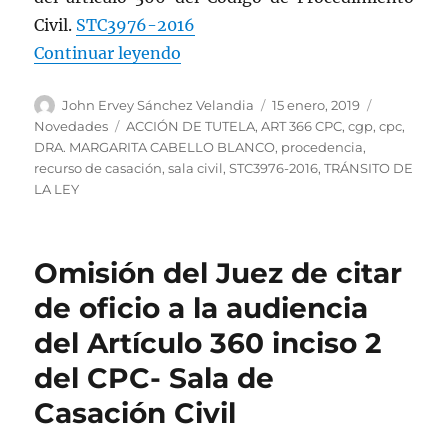
Civil.
STC3976-2016
«Procedencia del recurso de casac
Continuar leyendo
Autor
Publicado
Categorías
John Ervey Sánchez Velandia
15 enero, 2019
el
Etiquetas
Novedades
ACCIÓN DE TUTELA
,
ART 366 CPC
,
cgp
,
cpc
,
DRA. MARGARITA CABELLO BLANCO
,
procedencia
,
recurso de casación
,
sala civil
,
STC3976-2016
,
TRÁNSITO DE
LA LEY
Omisión del Juez de citar
de oficio a la audiencia
del Artículo 360 inciso 2
del CPC- Sala de
Casación Civil