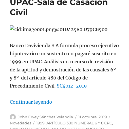
UPAC-Sala de Casación
Civil
Banco Davivienda S.A formula proceso ejecutivo
hipotecario con sustento en pagaré suscrito en
1999 en UPAC. Análisis en recurso de revisión
de la aptitud y demostración de las causales 6º
y 8º del artículo 380 del Código de
Procedimiento Civil.
SC4012-2019
«Banco Davivienda S.A formula pr
Continuar leyendo
Autor
Publicado
Categorí
John Ervey Sánchez Velandia
11 octubre, 2019
el
Etiquetas
Novedades
1999
,
ARTÍCULO 380 NUMERAL 6 Y 8 CPC
,