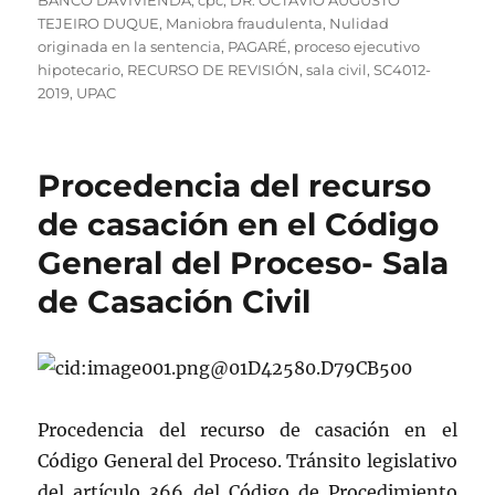
BANCO DAVIVIENDA
,
cpc
,
DR. OCTAVIO AUGUSTO
TEJEIRO DUQUE
,
Maniobra fraudulenta
,
Nulidad
originada en la sentencia
,
PAGARÉ
,
proceso ejecutivo
hipotecario
,
RECURSO DE REVISIÓN
,
sala civil
,
SC4012-
2019
,
UPAC
Procedencia del recurso
de casación en el Código
General del Proceso- Sala
de Casación Civil
Procedencia del recurso de casación en el
Código General del Proceso. Tránsito legislativo
del artículo 366 del Código de Procedimiento