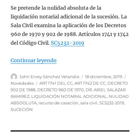
Se pretende la nulidad absoluta de la
liquidación notarial adicional de la sucesión. La
Sala Civil examina la aplicación de los Decretos
960 de 1970 y 902 de 1988. Artículos 1741 y 1742
del Código Civil.
SC5232-2019
«Nulidad absoluta de la liquidació
Continuar leyendo
Autor
Publicado
Categ
John Ervey Sánchez Velandia
18 diciembre, 2019
el
Etiquetas
Novedades
ART 1741 DEL CC
,
ART 1742 DE CC
,
DECRETO
902 DE 1988
,
DECRETO 960 DE 1970
,
DR. ARIEL SALAZAR
RAMIREZ
,
LIQUIDACIÓN NOTARIAL ADICIONAL
,
NULIDAD
ABSOOLUTA
,
recurso de casación
,
sala civil
,
SC5232-2019
,
SUCECIÓN