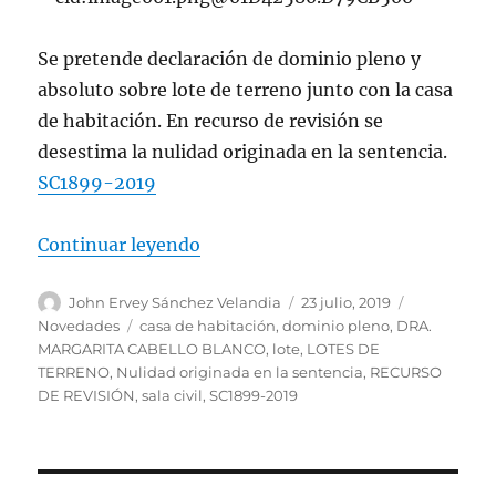
Se pretende declaración de dominio pleno y
absoluto sobre lote de terreno junto con la casa
de habitación. En recurso de revisión se
desestima la nulidad originada en la sentencia.
SC1899-2019
«En recurso de revisión se desest
Continuar leyendo
Autor
Publicado
Categorías
John Ervey Sánchez Velandia
23 julio, 2019
el
Etiquetas
Novedades
casa de habitación
,
dominio pleno
,
DRA.
MARGARITA CABELLO BLANCO
,
lote
,
LOTES DE
TERRENO
,
Nulidad originada en la sentencia
,
RECURSO
DE REVISIÓN
,
sala civil
,
SC1899-2019