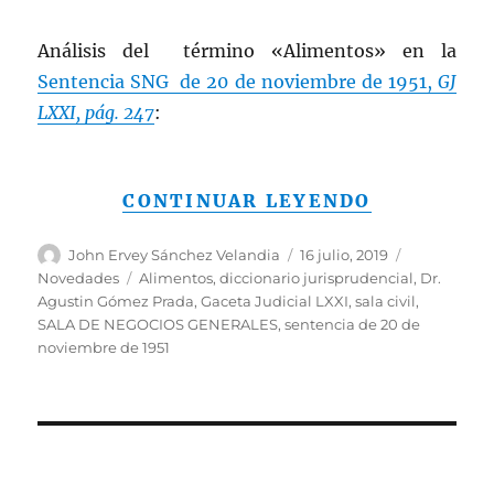
Análisis del término «Alimentos» en la
Sentencia SNG de 20 de noviembre de 1951,
GJ
LXXI, pág. 247
:
«ALIMENTO
CONTINUAR LEYENDO
Autor
Publicado
Categorías
John Ervey Sánchez Velandia
16 julio, 2019
el
Etiquetas
Novedades
Alimentos
,
diccionario jurisprudencial
,
Dr.
Agustin Gómez Prada
,
Gaceta Judicial LXXI
,
sala civil
,
SALA DE NEGOCIOS GENERALES
,
sentencia de 20 de
noviembre de 1951