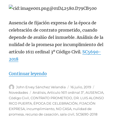
Ausencia de fijación expresa de la época de
celebración de contrato prometido, cuando
depende de avalúo del inmueble. Análisis de la
nulidad de la promesa por incumplimiento del
artículo 1611 ordinal 3º Código Civil.
SC5690-
2018
«Nulidad de la promesa por incump
Continuar leyendo
Autor
Publicado
Categorías
John Ervey Sánchez Velandia
16 julio, 2019
el
Etiquetas
Novedades
Análisis
,
Artículo 1611 ordinal 3º
,
AUSENCIA
,
Código Civil
,
CONTRATO PROMETIDO
,
DR. LUIS ALONSO
RICO PUERTA
,
ÉPOCA DE CELEBRACIÓN
,
FIJACIÓN
EXPRESA
,
incumplimiento
,
NO CASA
,
nulidad de
promesa
,
recurso de casación
,
sala civil
,
SC5690-2018