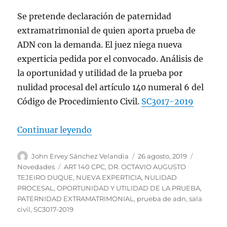
Se pretende declaración de paternidad
extramatrimonial de quien aporta prueba de
ADN con la demanda. El juez niega nueva
experticia pedida por el convocado. Análisis de
la oportunidad y utilidad de la prueba por
nulidad procesal del artículo 140 numeral 6 del
Código de Procedimiento Civil.
SC3017-2019
«Paternidad extramatrimonial de
Continuar leyendo
Autor
Publicado
Categorí
John Ervey Sánchez Velandia
26 agosto, 2019
el
Etiquetas
Novedades
ART 140 CPC
,
DR. OCTAVIO AUGUSTO
TEJEIRO DUQUE
,
NUEVA EXPERTICIA
,
NULIDAD
PROCESAL
,
OPORTUNIDAD Y UTILIDAD DE LA PRUEBA
,
PATERNIDAD EXTRAMATRIMONIAL
,
prueba de adn
,
sala
civil
,
SC3017-2019