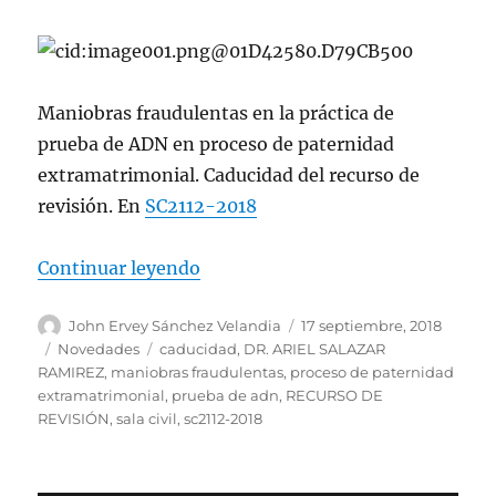
Maniobras fraudulentas en la práctica de
prueba de ADN en proceso de paternidad
extramatrimonial. Caducidad del recurso de
revisión. En
SC2112-2018
«Maniobras fraudulentas en la prá
Continuar leyendo
Autor
Publicado
John Ervey Sánchez Velandia
17 septiembre, 2018
el
Categorías
Etiquetas
Novedades
caducidad
,
DR. ARIEL SALAZAR
RAMIREZ
,
maniobras fraudulentas
,
proceso de paternidad
extramatrimonial
,
prueba de adn
,
RECURSO DE
REVISIÓN
,
sala civil
,
sc2112-2018