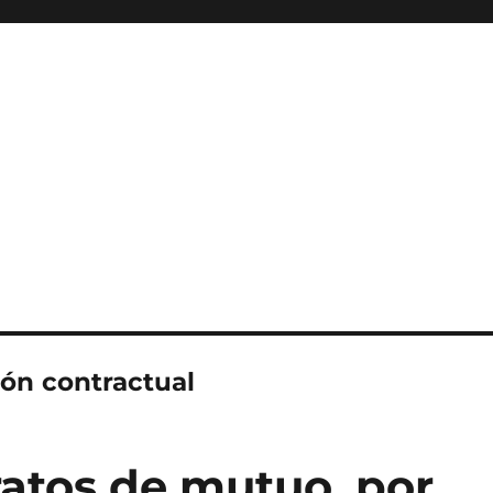
ión contractual
atos de mutuo, por