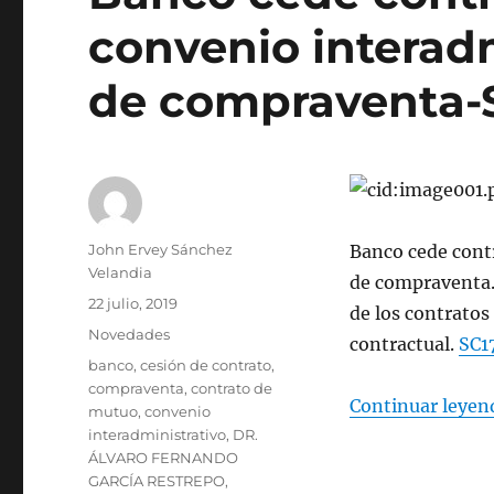
convenio interadmi
de compraventa-S
Autor
John Ervey Sánchez
Banco cede contr
Velandia
de compraventa. 
Publicado
22 julio, 2019
de los contratos
el
Categorías
Novedades
contractual.
SC1
Etiquetas
banco
,
cesión de contrato
,
compraventa
,
contrato de
Continuar leyen
mutuo
,
convenio
interadministrativo
,
DR.
ÁLVARO FERNANDO
GARCÍA RESTREPO
,