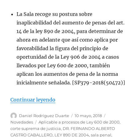
La Sala recoge su postura sobre
inaplicabilidad del aumento de penas del art.
14 de la ley 890 de 2004, para determinar de
ahora en adelante que así como aplica por
favorabilidad la figura del principio de
oportunidad de la Ley 906 de 2004 a casos
llevados por Ley 600 de 2000, también
aplican los aumentos de pena de la norma
inicialmente señalada. [SP379-2018(50472)]
«LEY 890 DE 2004 – Aplicable a 
Continuar leyendo
Autor
Publicado
Categorías
Daniel Rodríguez Duarte
10 mayo, 2018
el
Etiquetas
Novedades
Aplicable a procesos de Ley 600 de 2000
,
corte suprema de justicia
,
DR. FERNANDO ALBERTO
CASTRO CABALLERO
,
LEY 890 DE 2004
,
sala penal
,