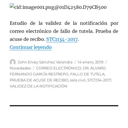
Estudio de la validez de la notificación por
correo electrónico de fallo de tutela. Prueba de
acuse de recibo.
STC1134-2017
.
«Validez de la notificación por cor
Continuar leyendo
Autor
Publicado
Categoría
John Ervey Sánchez Velandia
14 enero, 2019
el
Etiquetas
Novedades
CORREO ELECTRÓNICO
,
DR. ÁLVARO
FERNANDO GARCÍA RESTREPO
,
FALLO DE TUTELA
,
PRUEBA DE ACUSE DE RECIBO
,
sala civil
,
STC1134-2017
,
VALIDEZ DE LA NOTIFICACIÓN