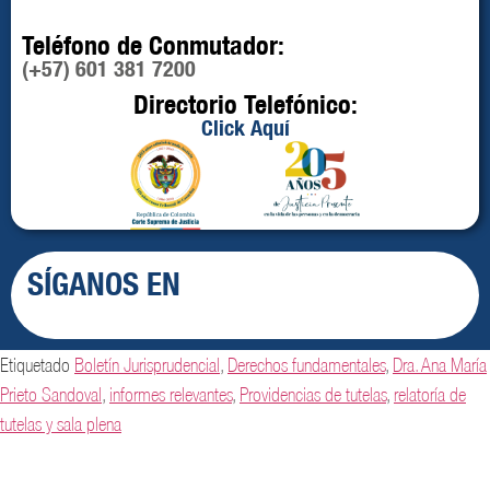
Teléfono de Conmutador:
(+57) 601 381 7200
Directorio Telefónico:
Click Aquí
SÍGANOS EN
Etiquetado
Boletín Jurisprudencial
,
Derechos fundamentales
,
Dra. Ana María
Prieto Sandoval
,
informes relevantes
,
Providencias de tutelas
,
relatoría de
tutelas y sala plena