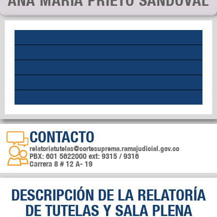
ANA MARÍA PRIETO SANDOVAL
Último boletín
Boletines anteriores
Informes Relevantes
Jurisprudencia de género en tutelas
Líneas jurisprudenciales
CONTACTO
relatoriatutelas@cortesuprema.ramajudicial.gov.co
PBX: 601 5622000 ext: 9315 / 9316
Carrera 8 # 12 A- 19
DESCRIPCIÓN DE LA RELATORÍA
DE TUTELAS Y SALA PLENA