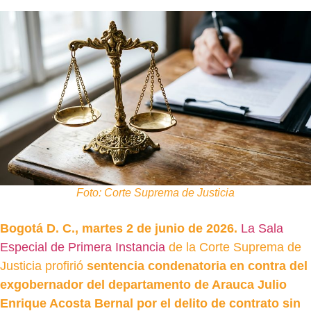
Foto: Corte Suprema de Justicia
Bogotá D. C., martes 2 de junio de 2026.
La Sala
Especial de Primera Instancia
de la Corte Suprema de
Justicia profirió
sentencia condenatoria en contra del
exgobernador del departamento de Arauca Julio
Enrique Acosta Bernal por el delito de contrato sin