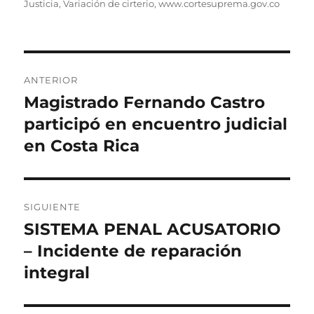
Justicia
,
Variación de cirterio
,
www.cortesuprema.gov.co
Navegación
ANTERIOR
de
Magistrado Fernando Castro
Entrada
anterior:
participó en encuentro judicial
entradas
en Costa Rica
SIGUIENTE
SISTEMA PENAL ACUSATORIO
Entrada
siguiente:
– Incidente de reparación
integral