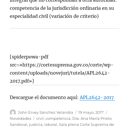
integral que no correspondan a otra autoridad:
competencia de la jurisdicción ordinaria en su
especialidad civil (variación de criterio)
[spiderpowa-pdf
src=»https://cortesuprema.gov.co/corte/wp-
content/uploads/novejuri/tutela/APL2642-
2017.pdf»]
Descargue el documento aquí:
APL2642-2017
Autor
Publicado
Categorías
John Ervey Sánchez Velandia
19 mayo, 2017
el
Etiquetas
Novedades
civil
,
competencia
,
Dra. Ana María Prieto
Sandoval
,
justicia
,
laboral
,
Sala plena Corte Suprema de