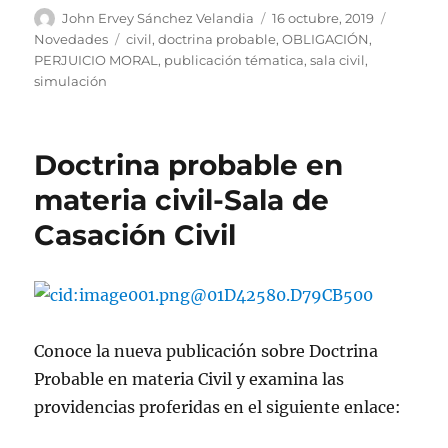
Autor
Publicado
Categorí
John Ervey Sánchez Velandia
16 octubre, 2019
el
Etiquetas
Novedades
civil
,
doctrina probable
,
OBLIGACIÓN
,
PERJUICIO MORAL
,
publicación tématica
,
sala civil
,
simulación
Doctrina probable en
materia civil-Sala de
Casación Civil
Conoce la nueva publicación sobre Doctrina
Probable en materia Civil y examina las
providencias proferidas en el siguiente enlace: