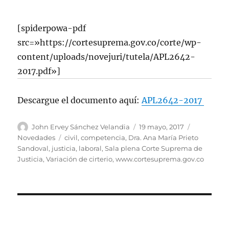
[spiderpowa-pdf
src=»https://cortesuprema.gov.co/corte/wp-
content/uploads/novejuri/tutela/APL2642-
2017.pdf»]
Descargue el documento aquí:
APL2642-2017
Autor
Publicado
Categorías
John Ervey Sánchez Velandia
19 mayo, 2017
el
Etiquetas
Novedades
civil
,
competencia
,
Dra. Ana María Prieto
Sandoval
,
justicia
,
laboral
,
Sala plena Corte Suprema de
Justicia
,
Variación de cirterio
,
www.cortesuprema.gov.co