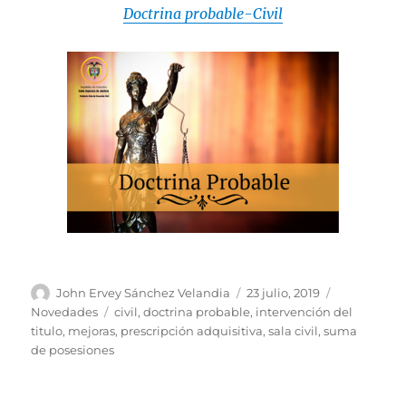
Doctrina probable-Civil
Autor
Publicado
Categorías
John Ervey Sánchez Velandia
23 julio, 2019
el
Etiquetas
Novedades
civil
,
doctrina probable
,
intervención del
titulo
,
mejoras
,
prescripción adquisitiva
,
sala civil
,
suma
de posesiones