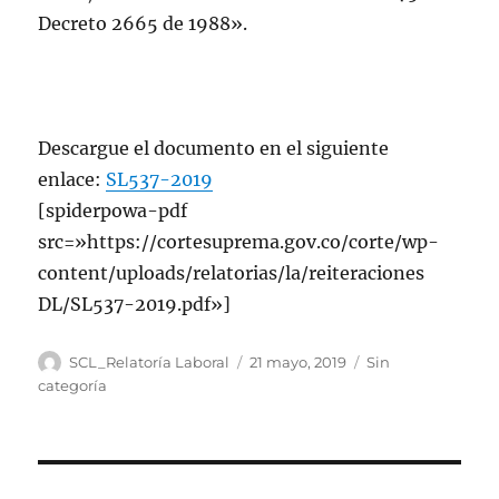
Decreto 2665 de 1988».
Descargue el documento en el siguiente
enlace:
SL537-2019
[spiderpowa-pdf
src=»https://cortesuprema.gov.co/corte/wp-
content/uploads/relatorias/la/reiteraciones
DL/SL537-2019.pdf»]
Autor
Publicado
Categorías
SCL_Relatoría Laboral
21 mayo, 2019
Sin
el
categoría
Navegación