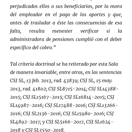
perjudicados ellos o sus beneficiarios, por la mora
del empleador en el pago de los aportes y que,
antes de trasladar a éste las consecuencias de esa
falta, resulta menester verificar si la
administradora de pensiones cumplió con el deber
específico del cobro.”
Tal criterio doctrinal se ha reiterado por esta Sala
de manera invariable, entre otras, en las sentencias
CSJ SL, 13 feb. 2013, rad. 43839; CSJ SL, 15 may.
2013, rad. 41802; CSJ SL8715-2014; CSJ SL14388-
2015; CSJ SL15167-2015; CSJ SL16814-2015; CSJ
SL14987-2016; CSJ SL17488-2016; CSJ SL13266-
2016; CSJ SL2136-2016; CSJ SL15980-2016; CSJ
SL4892-2017; y CSJ SL5166-2017, CSJ SL1624-
2018 y CSJ SL3550-2018.