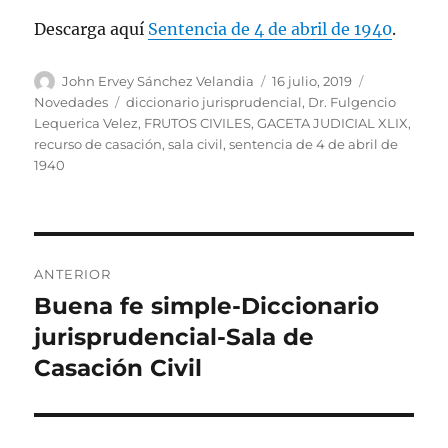
Descarga aquí
Sentencia de 4 de abril de 1940
.
Autor
Publicado
Categorías
John Ervey Sánchez Velandia
16 julio, 2019
el
Etiquetas
Novedades
diccionario jurisprudencial
,
Dr. Fulgencio
Lequerica Velez
,
FRUTOS CIVILES
,
GACETA JUDICIAL XLIX
,
recurso de casación
,
sala civil
,
sentencia de 4 de abril de
1940
Navegación
ANTERIOR
de
Buena fe simple-Diccionario
Entrada
anterior:
jurisprudencial-Sala de
entradas
Casación Civil