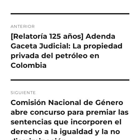
Navegación
ANTERIOR
de
[Relatoría 125 años] Adenda
Entrada
anterior:
Gaceta Judicial: La propiedad
entradas
privada del petróleo en
Colombia
SIGUIENTE
Comisión Nacional de Género
Entrada
siguiente:
abre concurso para premiar las
sentencias que incorporen el
derecho a la igualdad y la no