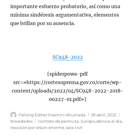
importante esfuerzo probatorio, así como una
mínima sindéresis argumentativa, elementos
que brillan por su ausencia.
SC948-2022
[spiderpowa-pdf
src=»https://cortesuprema.gov.co/corte/wp-
content/uploads/2022/04/SC948-2022-2018-
00227-01.pdf»]
Autor
Publicado
Catego
Fallong Esther Foschini Ahumada
29 abril, 2022
el
Etiquetas
Novedades
contrato de permuta
,
Jurisprudencia al día
,
rescisión por lesión enorme
,
sala civil