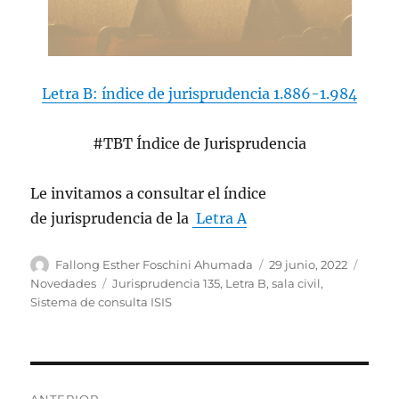
Letra B: índice de
jurisprudencia
1.886-1.984
#TBT Índice de
Jurisprudencia
Le invitamos a consultar el índice
de
jurisprudencia
de la
Letra A
Autor
Publicado
Categ
Fallong Esther Foschini Ahumada
29 junio, 2022
el
Etiquetas
Novedades
Jurisprudencia 135
,
Letra B
,
sala civil
,
Sistema de consulta ISIS
Navegación