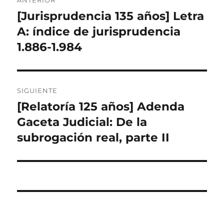
ANTERIOR
de
[Jurisprudencia 135 años] Letra
Entrada
anterior:
A: índice de jurisprudencia
entradas
1.886-1.984
SIGUIENTE
[Relatoría 125 años] Adenda
Entrada
siguiente:
Gaceta Judicial: De la
subrogación real, parte II