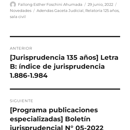
Autor
Publicado
Categ
Fallong Esther Foschini Ahumada
29 junio, 2022
el
Etiquetas
Novedades
Adendas Gaceta Judicial
,
Relatoría 125 años
,
sala civil
Navegación
ANTERIOR
de
[Jurisprudencia 135 años] Letra
Entrada
anterior:
B: índice de jurisprudencia
entradas
1.886-1.984
SIGUIENTE
[Programa publicaciones
Entrada
siguiente:
especializadas] Boletín
jurisprudencial N° 05-2022